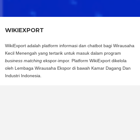
WIKIEXPORT
WikiExport adalah platform informasi dan chatbot bagi Wirausaha
Kecil Menengah yang tertarik untuk masuk dalam program
business matching
ekspor-impor. Platform WikiExport dikelola
oleh Lembaga Wirausaha Ekspor di bawah Kamar Dagang Dan
Industri Indonesia.
WikiExport adalah platform informasi dan chat bot bagi
Wirausaha Kecil Menengah yang tertarik untuk masuk dalam
program business matching ekspor-impor. Platform WikiExport
dikelola oleh Lembaga Wirausaha Ekspor di bawah Kamar
Dagang Dan Industri Indonesia.
WikiExport membantu membuka akses informasi dan
memberikan legitimasi layak ekspor bagi wirausaha.